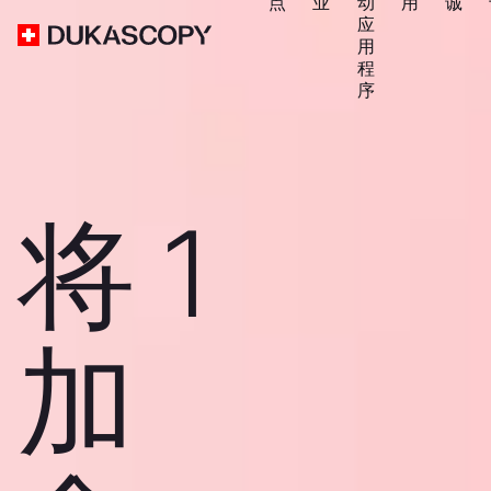
点
业
动
用
诚
应
用
程
序
将 1
加