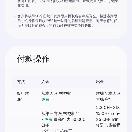
获得）的客户，每月将被收取1欧元费用。余额为零的账户可免除
此费用。
客户将获得30个自然日的期限来提取所有剩余资金。超过该期限
后，银行将每月收取50瑞士法郎的后续跟进费用。对于余额过低
而无法取款的资金，将作为账户维护费予以收取。
付款操作
方法
入金
出金
银行转
从本人账户转账
转账至本人账户 / 
1
账
免费
方账户
1
4
2.3 CHF SIX
从第三方账户转账
15 CHF non-SIX
1,2,3
-
免费
最高可达 50,000
25 CHF min. 或 0.
CHF
转到加密货币交易
- 25 CHF 起始于