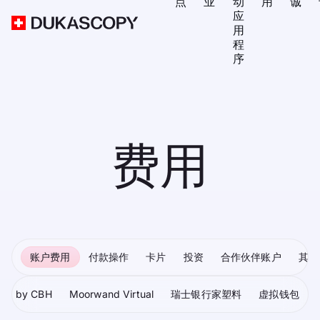
点
业
动
用
诚
应
用
程
序
费用
账户费用
付款操作
卡片
投资
合作伙伴账户
其他
ard by CBH
Moorwand Virtual
瑞士银行家塑料
虚拟钱包