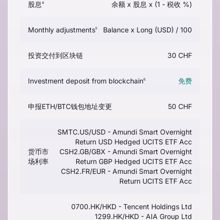
股息
余额 x 股息 x (1 - 税收 %)
4
Monthly adjustments
Balance x Long (USD) / 100
5
投资交付到区块链
30 CHF
Investment deposit from blockchain
免费
6
申报ETH/BTC钱包地址变更
50 CHF
SMTC.US/USD - Amundi Smart Overnight
Return USD Hedged UCITS ETF Acc
货币市
CSH2.GB/GBX - Amundi Smart Overnight
场利率
Return GBP Hedged UCITS ETF Acc
CSH2.FR/EUR - Amundi Smart Overnight
Return UCITS ETF Acc
0700.HK/HKD - Tencent Holdings Ltd
1299.HK/HKD - AIA Group Ltd