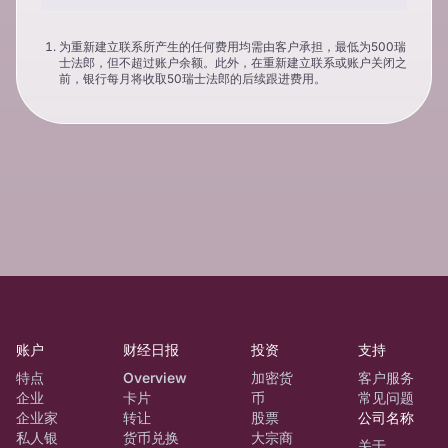
为重新建立联系所产生的任何费用均需由客户承担，最低为500瑞
士法郎，但不超过账户余额。此外，在重新建立联系或账户关闭之
前，银行每月将收取50瑞士法郎的后续跟进费用。
账户
财经日报
投资
支持
特点
Overview
加密货
客户服务
企业
卡片
币
常见问题
企业家
转让
股票
公司名称
私人银
货币兑换
大宗商
关于