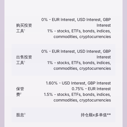
0% - EUR Interest, USD Interest, GBP
购买投资
Interest
工具
1% - stocks, ETFs, bonds, indices,
1
commodities, cryptocurrencies
0% - EUR Interest, USD Interest, GBP
出售投资
Interest
工具
1% - stocks, ETFs, bonds, indices,
1
commodities, cryptocurrencies
1.60% - USD Interest, GBP Interest
保管
0.75% - EUR Interest
费
1.5% - stocks, ETFs, bonds, indices,
2
commodities, cryptocurrencies
股息
持仓额x多单值**
3