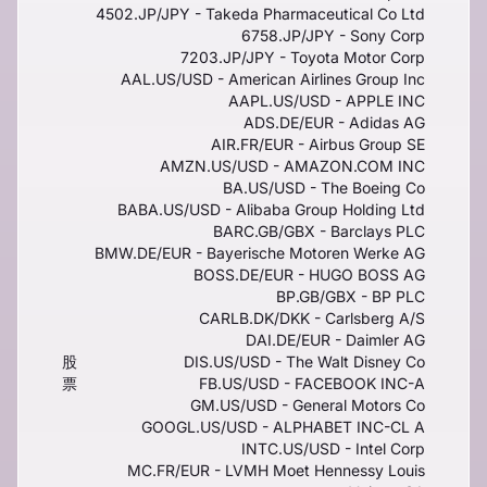
4502.JP/JPY - Takeda Pharmaceutical Co Ltd
6758.JP/JPY - Sony Corp
7203.JP/JPY - Toyota Motor Corp
AAL.US/USD - American Airlines Group Inc
AAPL.US/USD - APPLE INC
ADS.DE/EUR - Adidas AG
AIR.FR/EUR - Airbus Group SE
AMZN.US/USD - AMAZON.COM INC
BA.US/USD - The Boeing Co
BABA.US/USD - Alibaba Group Holding Ltd
BARC.GB/GBX - Barclays PLC
BMW.DE/EUR - Bayerische Motoren Werke AG
BOSS.DE/EUR - HUGO BOSS AG
BP.GB/GBX - BP PLC
CARLB.DK/DKK - Carlsberg A/S
DAI.DE/EUR - Daimler AG
股
DIS.US/USD - The Walt Disney Co
票
FB.US/USD - FACEBOOK INC-A
GM.US/USD - General Motors Co
GOOGL.US/USD - ALPHABET INC-CL A
INTC.US/USD - Intel Corp
MC.FR/EUR - LVMH Moet Hennessy Louis