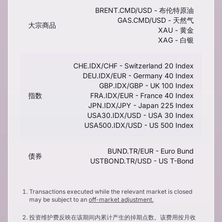
BRENT.CMD/USD - 布伦特原油
GAS.CMD/USD - 天然气
大宗商品
XAU - 黄金
XAG - 白银
CHE.IDX/CHF - Switzerland 20 Index
DEU.IDX/EUR - Germany 40 Index
GBP.IDX/GBP - UK 100 Index
指数
FRA.IDX/EUR - France 40 Index
JPN.IDX/JPY - Japan 225 Index
USA30.IDX/USD - USA 30 Index
USA500.IDX/USD - US 500 Index
BUND.TR/EUR - Euro Bund
债券
USTBOND.TR/USD - US T-Bond
Transactions executed while the relevant market is closed
may be subject to an
off-market adjustment.
投资维护费反映在该期间内累计产生的掉期点数。该费用按月收