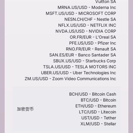
Vuitton SA
MRNA.US/USD - Moderna Inc
MSFT.US/USD - MICROSOFT CORP
NESN.CH/CHF - Nestle SA
NFLX.US/USD - NETFLIX INC
NVDA.US/USD - NVIDIA CORP
OR.FR/EUR - L'Oreal SA
PFE.US/USD - Pfizer Inc
RNO.FR/EUR - Renault SA
SAN.ES/EUR - Banco Santader SA
SBUX.US/USD - Starbucks Corp
TSLA.US/USD - TESLA MOTORS INC
UBER.US/USD - Uber Technologies Inc
ZM.US/USD - Zoom Video Communications Inc
BCH/USD - Bitcoin Cash
BTC/USD - Bitcoin
ETH/USD - Ethereum
加密货币
LTC/USD - Litecoin
UST/USD - Tether
XLM/USD - Stellar