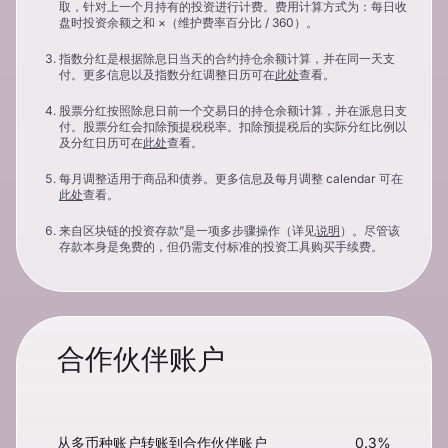
取，针对上一个月持有的投资进行计费。费用计算方式为：每日收
盘时投资余额之和 ×（维护费率百分比 / 360）。
指数分红是根据除息日当天的合约持仓余额计算，并在同一天支
付。更多信息以及指数分红调整日历可在
此处
查看。
股票分红按照除息日前一个交易日的持仓余额计算，并在派息日支
付。股票分红会扣除预提税税率。扣除预提税后的实际分红比例以
及分红日历可在
此处
查看。
每月调整适用于商品和债券。更多信息及每月调整 calendar 可在
此处
查看。
来自区块链的投资存款”是一项多步骤操作（详见
说明
）。尽管该
存款本身是免费的，但仍需支付标准的投资工具购买手续费。
合作伙伴账户
从多币种账户转账到合作伙伴账户
0.3%