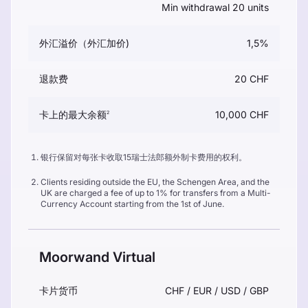
Min withdrawal 20 units
外汇溢价（外汇加价)
1,5%
退款费
20 CHF
卡上的最大余额
10,000 CHF
2
银行保留对每张卡收取15瑞士法郎额外制卡费用的权利。
Clients residing outside the EU, the Schengen Area, and the
UK are charged a fee of up to 1% for transfers from a Multi-
Currency Account starting from the 1st of June.
Moorwand Virtual
卡片货币
CHF / EUR / USD / GBP