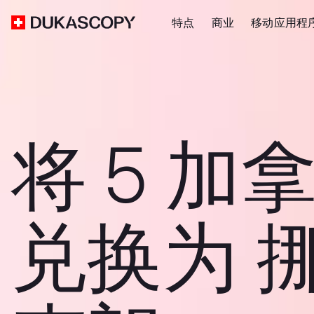
特点
商业
移动应用程
将 5 加
兑换为 