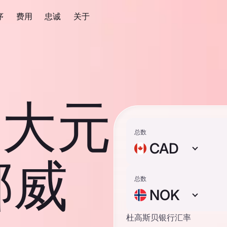
序
费用
忠诚
关于
拿大元
总数
CAD
挪威
总数
NOK
杜高斯贝银行汇率