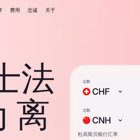
序
费用
忠诚
关于
瑞士法
总数
CHF
 离
总数
CNH
杜高斯贝银行汇率