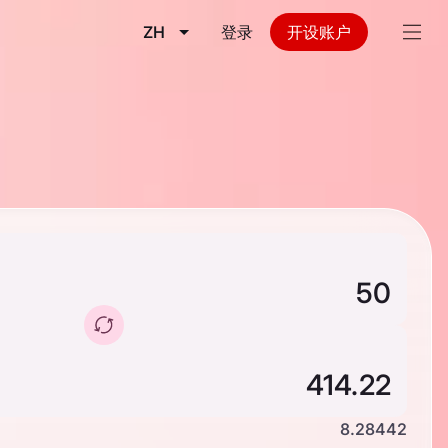
ZH
登录
开设账户
8.28442