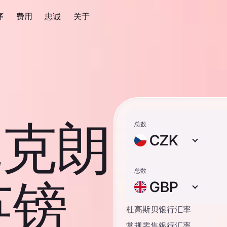
序
费用
忠诚
关于
克克朗
总数
CZK
总数
英镑
GBP
杜高斯贝银行汇率
常规零售银行汇率