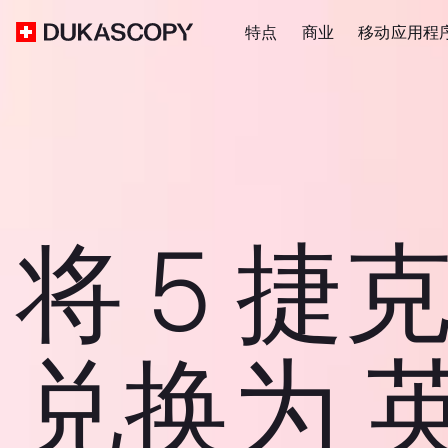
特点
商业
移动应用程
将 5 捷
兑换为 