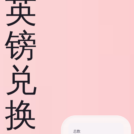
英
镑
兑
换
总数