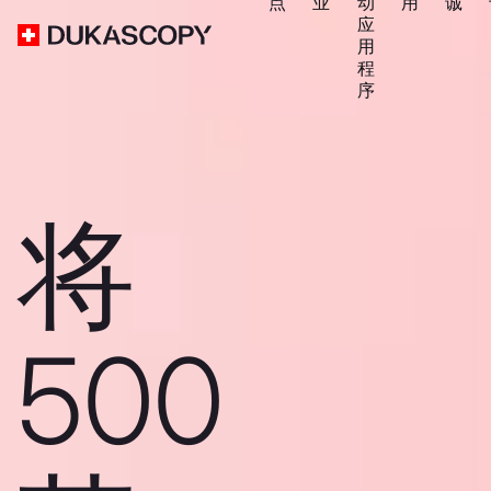
点
业
动
用
诚
应
用
程
序
将
500