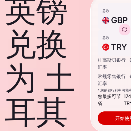
英镑
总数
GBP
兑换
总数
TRY
杜高斯贝银行
为 土
汇率
常规零售银行
汇率
* 您的银行利率可能
耳其
您最多可节
17
省
TR
开始使