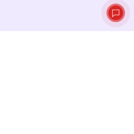
实时汇率
查看最新汇率，并在最佳时机进行兑换