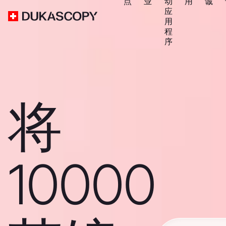
点
业
动
用
诚
应
用
程
序
将
10000