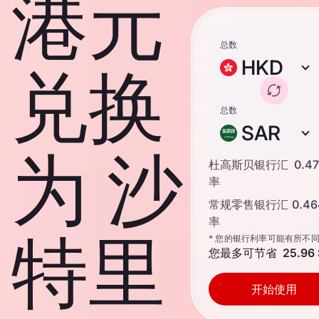
港元
总数
HKD
兑换
总数
SAR
为 沙
杜高斯贝银行汇
0.4
率
常规零售银行汇
0.4
率
特里
* 您的银行利率可能有所不
您最多可节省
25.96
开始使用