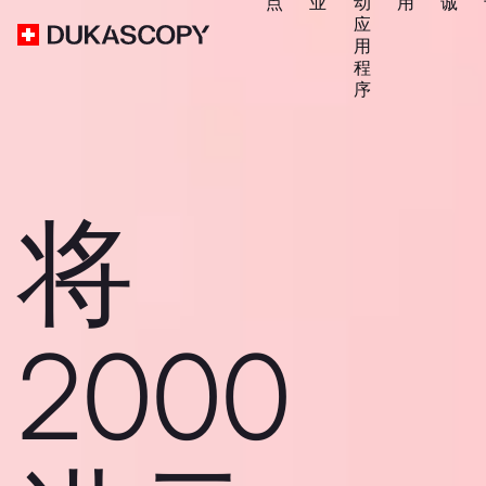
点
业
动
用
诚
应
用
程
序
将
2000