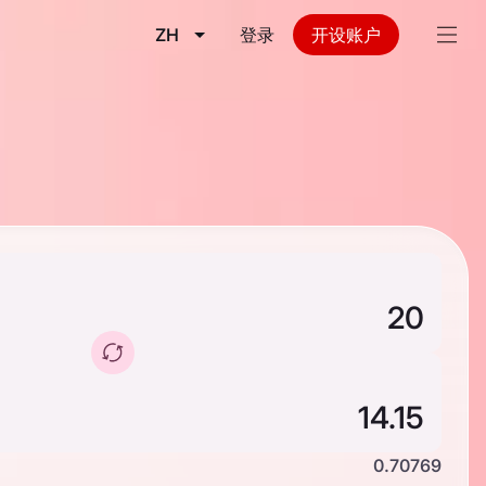
ZH
登录
开设账户
0.70769