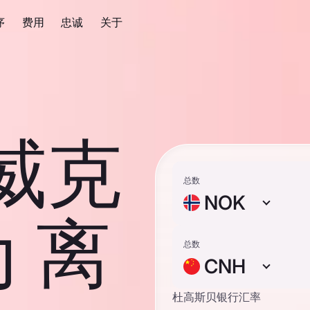
序
费用
忠诚
关于
挪威克
总数
NOK
 离
总数
CNH
杜高斯贝银行汇率