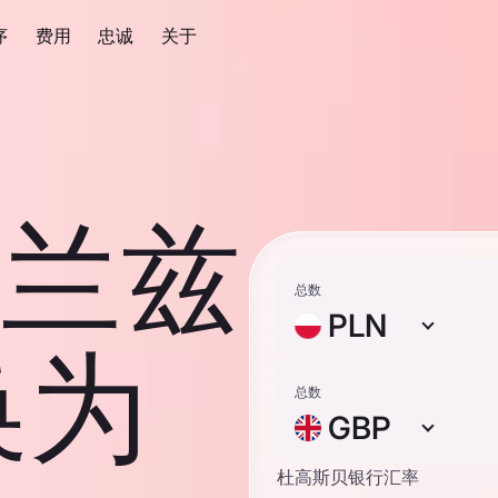
序
费用
忠诚
关于
 波兰兹
总数
PLN
换为
总数
GBP
杜高斯贝银行汇率