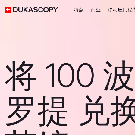
特点
商业
移动应用程
将 100
罗提 兑