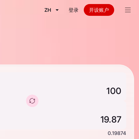
ZH
登录
开设账户
0.19874