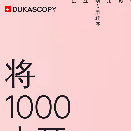
点
业
动
用
诚
应
用
程
序
将
1000