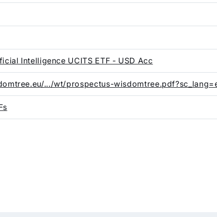
icial Intelligence UCITS ETF - USD Acc
domtree.eu/.../wt/prospectus-wisdomtree.pdf?sc_lang=
Fs