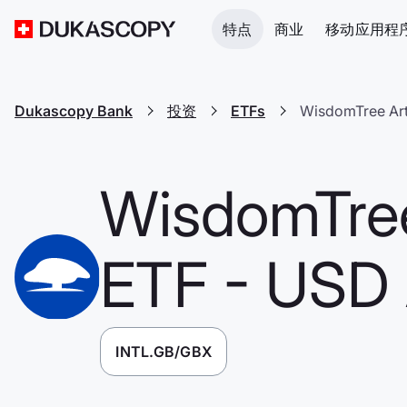
特点
商业
移动应用程
Dukascopy Bank
投资
ETFs
WisdomTree Arti
WisdomTree 
ETF - USD
INTL.GB/GBX