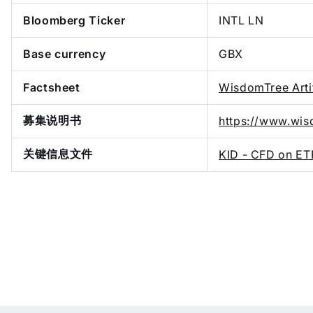
Bloomberg Ticker
INTL LN
Base currency
GBX
Factsheet
WisdomTree Artif
募集说明书
https://www.wis
关键信息文件
KID - CFD on ET