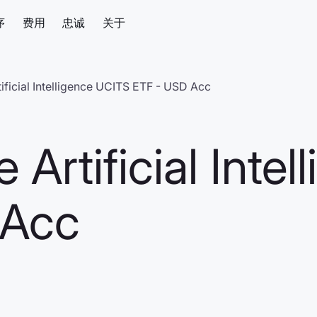
序
费用
忠诚
关于
ficial Intelligence UCITS ETF - USD Acc
Artificial Inte
 Acc