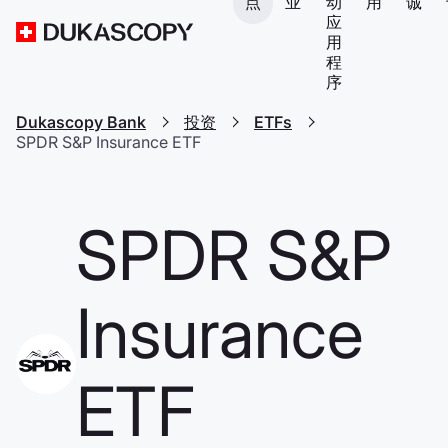
点
业
动
用
诚
应
用
程
序
Dukascopy Bank
投资
ETFs
SPDR S&P Insurance ETF
SPDR S&P
Insurance
ETF