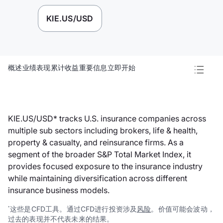
KIE.US/USD
概述
业绩表现
累计收益
重要信息
立即开始
KIE.US/USD* tracks U.S. insurance companies across
multiple sub sectors including brokers, life & health,
property & casualty, and reinsurance firms. As a
segment of the broader S&P Total Market Index, it
provides focused exposure to the insurance industry
while maintaining diversification across different
insurance business models.
这些是CFD工具。通过CFD进行投资涉及
风险
。价值可能会波动，
*
过去的表现并不代表未来的结果。