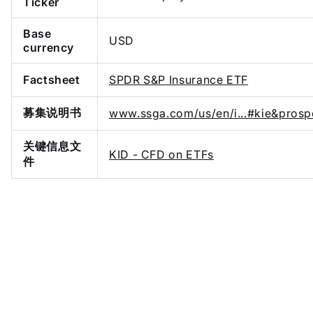
Ticker
Base
USD
currency
Factsheet
SPDR S&P Insurance ETF
募集说明书
www.ssga.com/us/en/i...#kie&prosp
关键信息文
KID - CFD on ETFs
件