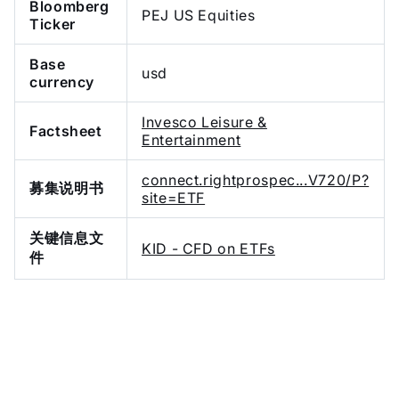
Bloomberg
PEJ US Equities
Ticker
Base
usd
currency
Invesco Leisure &
Factsheet
Entertainment
connect.rightprospec...V720/P?
募集说明书
site=ETF
关键信息文
KID - CFD on ETFs
件