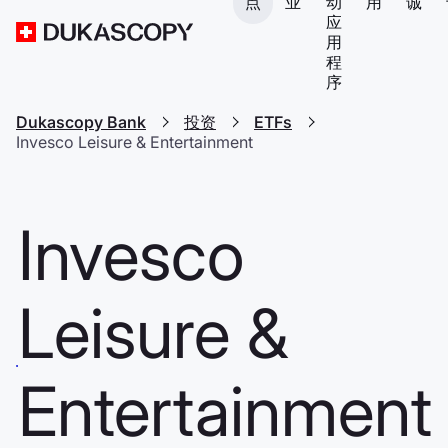
点
业
动
用
诚
应
用
程
序
Dukascopy Bank
投资
ETFs
Invesco Leisure & Entertainment
Invesco
Leisure &
Entertainment