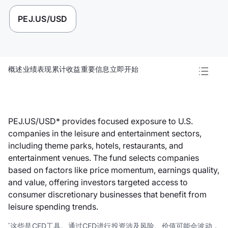
PEJ.US/USD
概述
业绩表现
累计收益
重要信息
立即开始
PEJ.US/USD* provides focused exposure to U.S.
companies in the leisure and entertainment sectors,
including theme parks, hotels, restaurants, and
entertainment venues. The fund selects companies
based on factors like price momentum, earnings quality,
and value, offering investors targeted access to
consumer discretionary businesses that benefit from
leisure spending trends.
这些是CFD工具。通过CFD进行投资涉及
风险
。价值可能会波动，
*