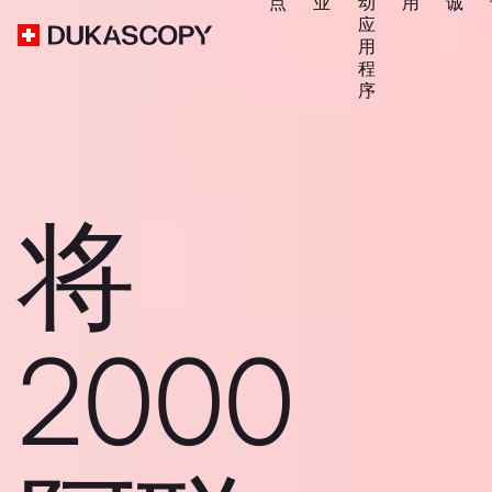
点
业
动
用
诚
应
用
程
序
将
2000