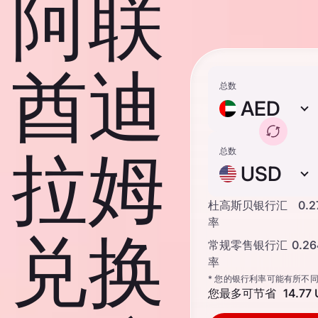
阿联
酋迪
总数
AED
拉姆
总数
USD
杜高斯贝银行汇
0.2
率
兑换
常规零售银行汇
0.2
率
* 您的银行利率可能有所不
您最多可节省
14.77