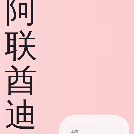
阿
联
酋
迪
总数