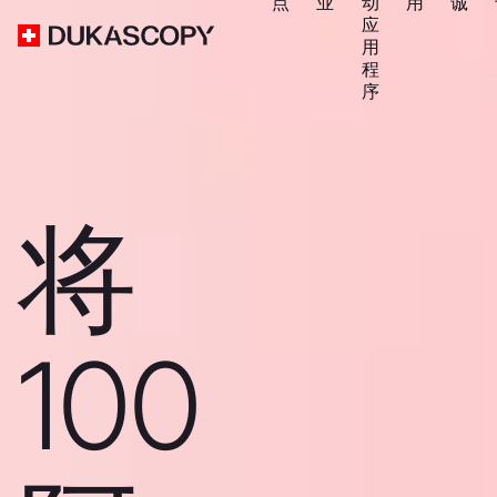
点
业
动
用
诚
应
用
程
序
将
100