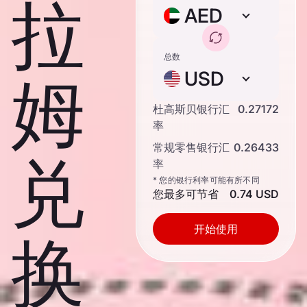
拉
AED
总数
USD
姆
杜高斯贝银行汇
0.27172
率
常规零售银行汇
0.26433
兑
率
* 您的银行利率可能有所不同
您最多可节省
0.74 USD
开始使用
换