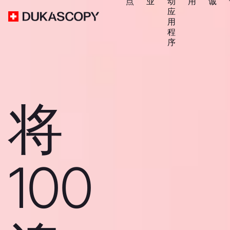
点
业
动
用
诚
应
用
程
序
将
100