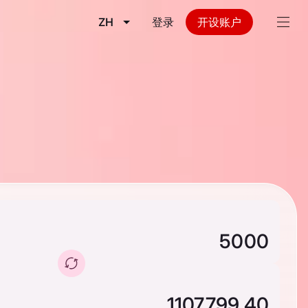
ZH
登录
开设账户