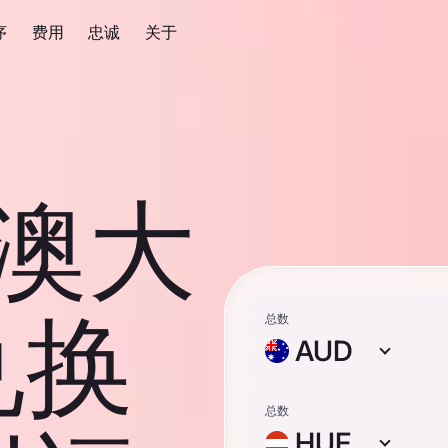
序
费用
忠诚
关于
 澳大
兑换
总数
AUD
总数
HUF