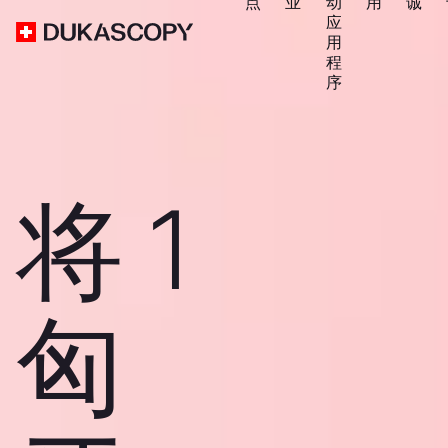
点
业
动
用
诚
应
用
程
序
将 1
匈