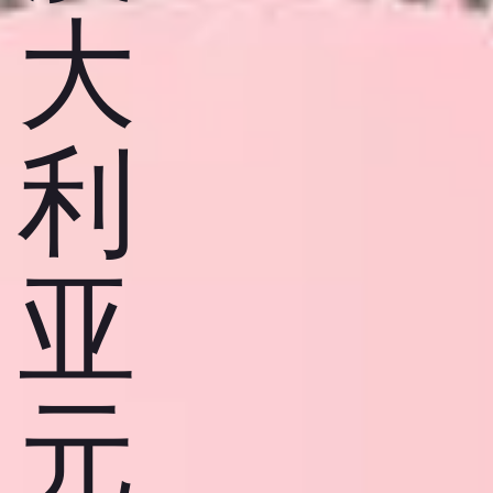
大
利
亚
元