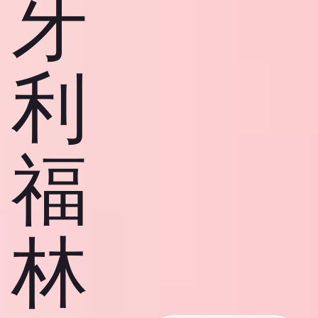
牙
利
福
林