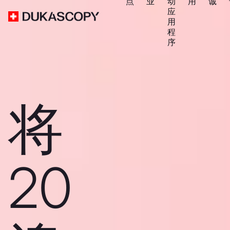
点
业
动
用
诚
应
用
程
序
将
20