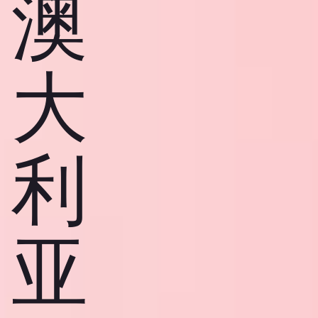
澳
大
利
亚