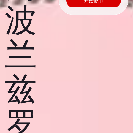
开始使用
波
兰
兹
罗