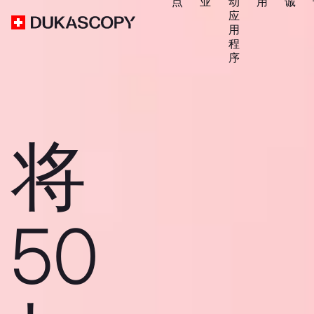
点
业
动
用
诚
应
用
程
序
将
50