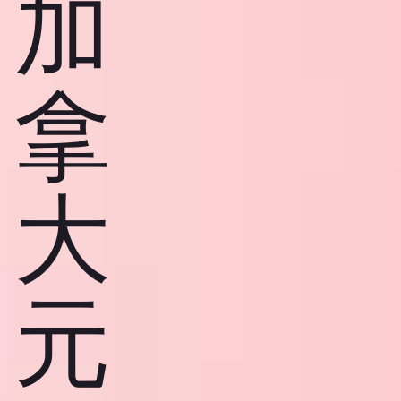
加
拿
大
元