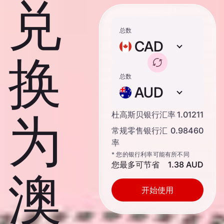
兑
总数
CAD
换
总数
AUD
为
杜高斯贝银行汇率
1.01211
常规零售银行汇
0.98460
率
* 您的银行利率可能有所不同
您最多可节省
1.38 AUD
澳
开始使用