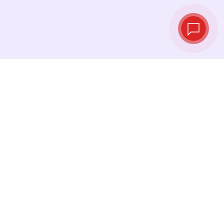
实时汇率
查看最新汇率，并在最佳时机进行兑换