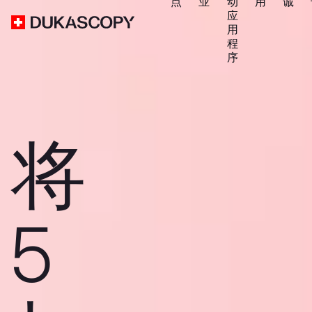
点
业
动
用
诚
应
用
程
序
将
5