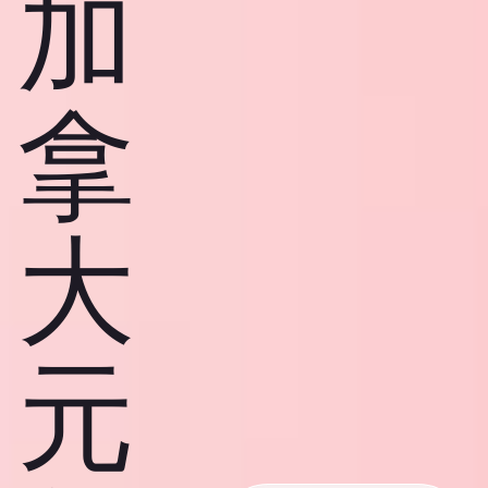
加
拿
大
元