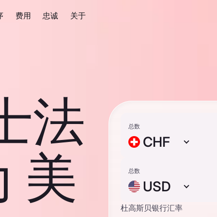
序
费用
忠诚
关于
瑞士法
总数
CHF
 美
总数
USD
杜高斯贝银行汇率