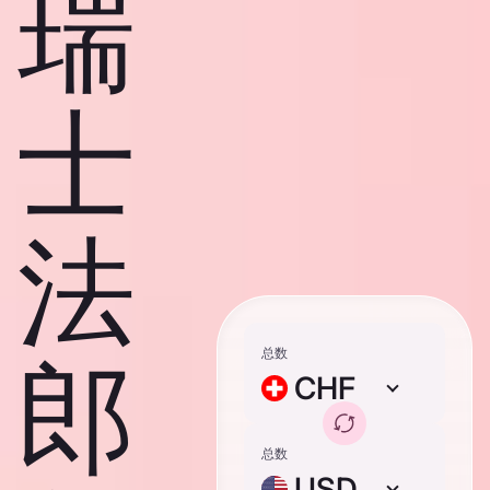
瑞
士
法
总数
郎
CHF
总数
USD