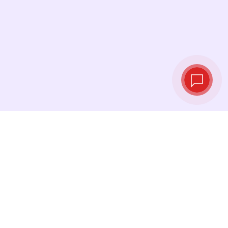
实时汇率
查看最新汇率，并在最佳时机进行兑换