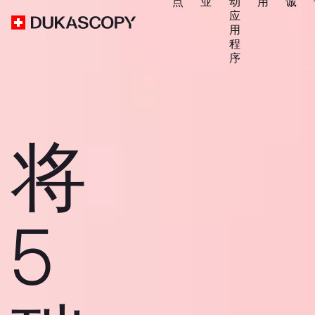
点
业
动
用
诚
应
用
程
序
将
5