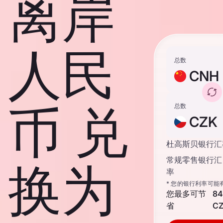
离岸
人民
总数
CNH
币 兑
总数
CZK
杜高斯贝银行汇
常规零售银行汇
换为
率
* 您的银行利率可能
您最多可节
84
省
C