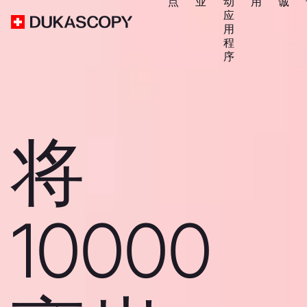
点
业
动
用
诚
应
用
程
序
将
10000