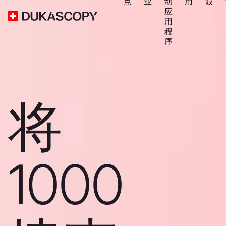
点
业
动
用
诚
应
用
程
序
将
1000