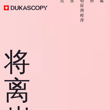
点
业
动
用
诚
应
用
程
序
将
离