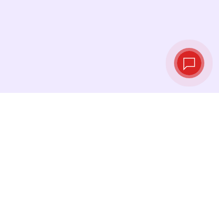
实时汇率
查看最新汇率，并在最佳时机进行兑换