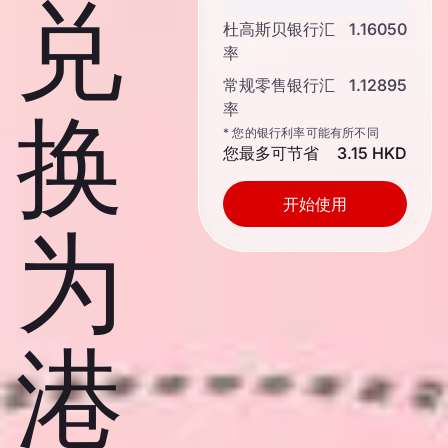
兑
杜高斯贝银行汇
1.16050
率
常规零售银行汇
1.12895
率
换
* 您的银行利率可能有所不同
您最多可节省
3.15 HKD
开始使用
为
港