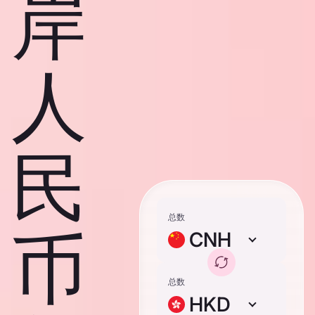
岸
人
民
总数
币
CNH
总数
HKD