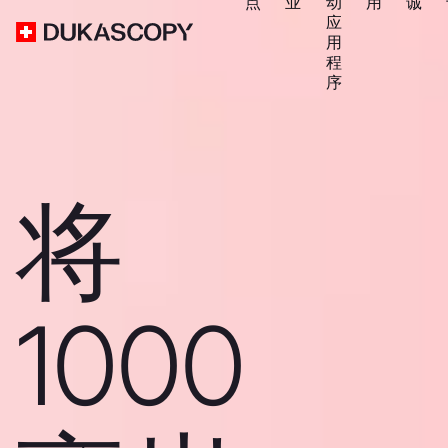
点
业
动
用
诚
应
用
程
序
将
1000