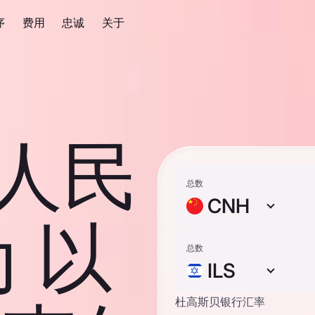
序
费用
忠诚
关于
岸人民
总数
CNH
 以
总数
ILS
杜高斯贝银行汇率