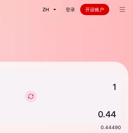
ZH
登录
开设账户
0.44490