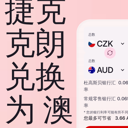
捷克
克朗
总数
CZK
兑换
总数
AUD
杜高斯贝银行汇
0.0
率
为 澳
常规零售银行汇
0.0
率
* 您的银行利率可能有所不
您最多可节省
3.66