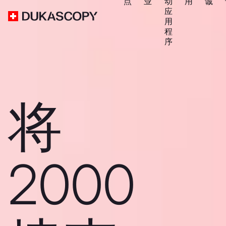
点
业
动
用
诚
应
用
程
序
将
2000