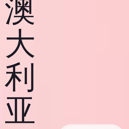
澳
大
利
亚