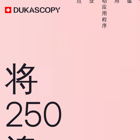
点
业
动
用
诚
应
用
程
序
将
250