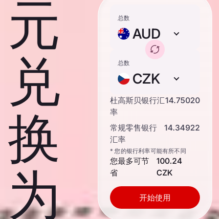
元
总数
AUD
兑
总数
CZK
杜高斯贝银行汇
14.75020
换
率
常规零售银行
14.34922
汇率
* 您的银行利率可能有所不同
您最多可节
100.24
为
省
CZK
开始使用