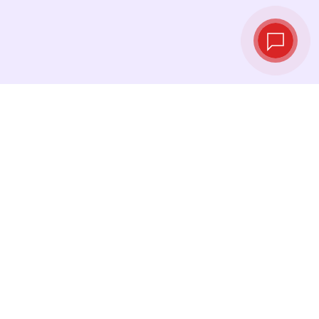
实时汇率
查看最新汇率，并在最佳时机进行兑换