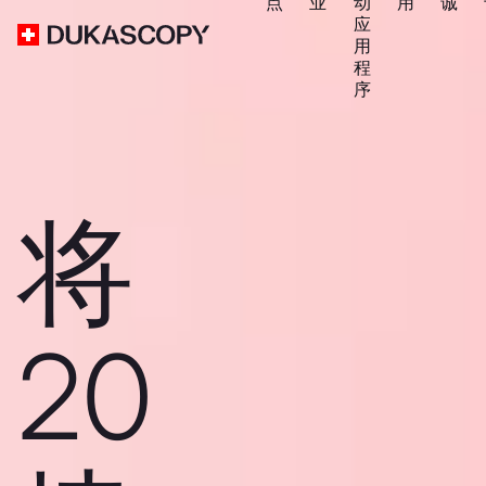
点
业
动
用
诚
应
用
程
序
将
20