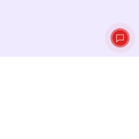
实时汇率
查看最新汇率，并在最佳时机进行兑换