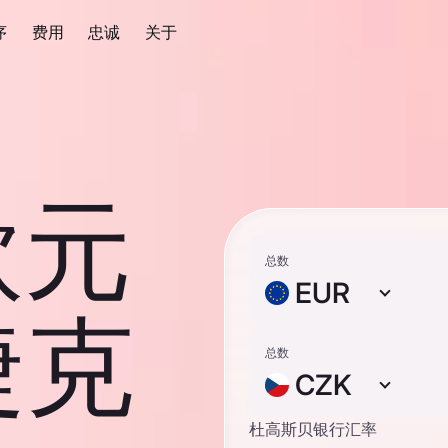
序
费用
忠诚
关于
欧元
总数
EUR
捷克
总数
CZK
杜高斯贝银行汇率