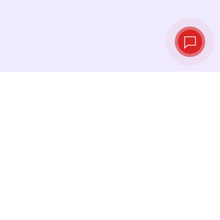
实时汇率
查看最新汇率，并在最佳时机进行兑换