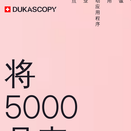
点
业
动
用
诚
应
用
程
序
将
5000