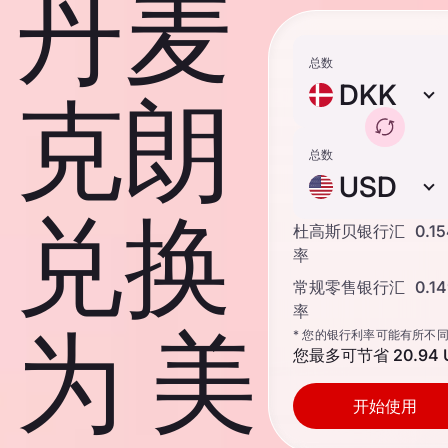
丹麦
总数
DKK
克朗
总数
USD
兑换
杜高斯贝银行汇
0.1
率
常规零售银行汇
0.1
率
为 美
* 您的银行利率可能有所不
您最多可节省
20.94
开始使用