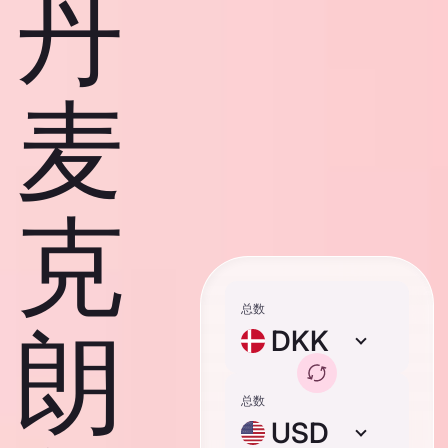
丹
麦
克
总数
朗
DKK
总数
USD