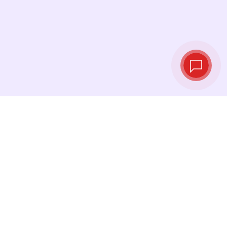
实时汇率
查看最新汇率，并在最佳时机进行兑换