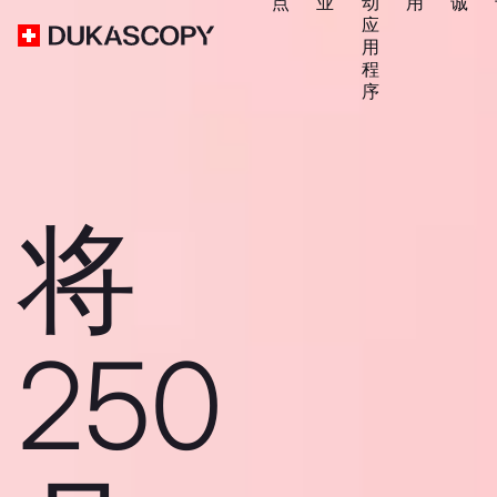
点
业
动
用
诚
应
用
程
序
将
250