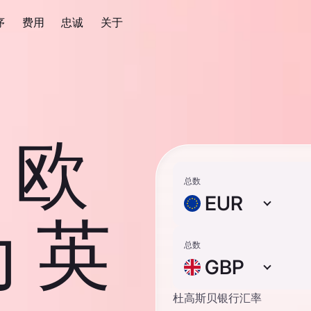
序
费用
忠诚
关于
0 欧
总数
EUR
 英
总数
GBP
杜高斯贝银行汇率