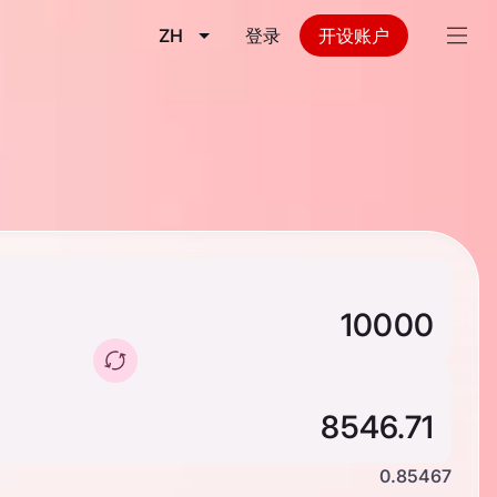
ZH
登录
开设账户
0.85467