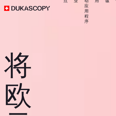
点
业
动
用
诚
应
用
程
序
将
欧