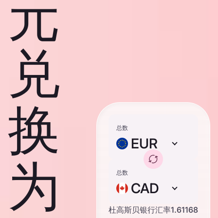
元
兑
换
总数
EUR
为
总数
CAD
杜高斯贝银行汇率
1.61168