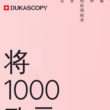
点
业
动
用
诚
应
用
程
序
将
1000