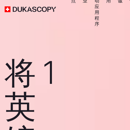
点
业
动
用
诚
应
用
程
序
将 1
英