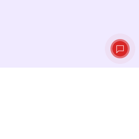
实时汇率
查看最新汇率，并在最佳时机进行兑换