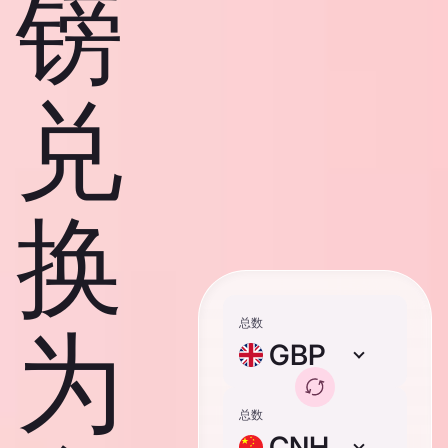
镑
兑
换
总数
为
GBP
总数
CNH