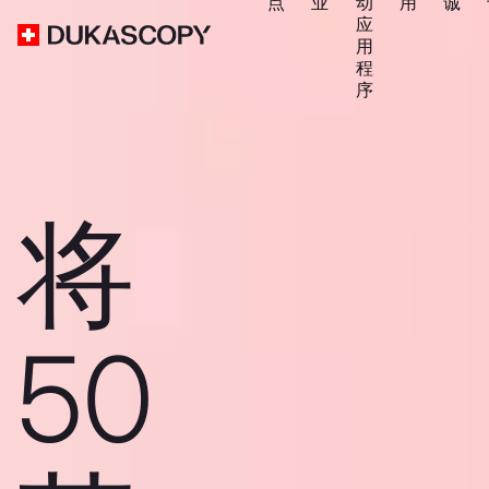
点
业
动
用
诚
应
用
程
序
将
50