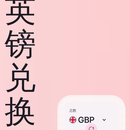
英
镑
兑
换
总数
GBP