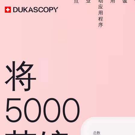
点
业
动
用
诚
应
用
程
序
将
5000
总数