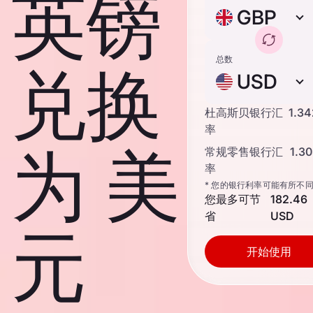
英镑
GBP
总数
兑换
USD
杜高斯贝银行汇
1.3
率
为 美
常规零售银行汇
1.3
率
* 您的银行利率可能有所不
您最多可节
182.46
省
USD
元
开始使用