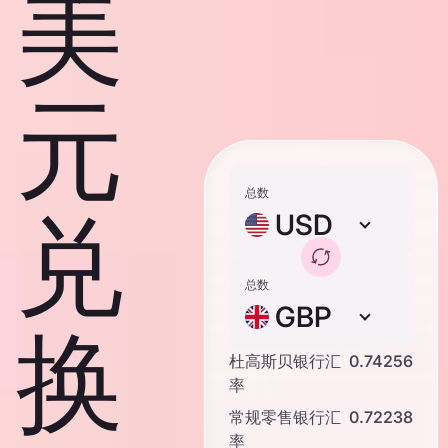
美
元
总数
兑
USD
总数
GBP
换
杜高斯贝银行汇
0.74256
率
常规零售银行汇
0.72238
率