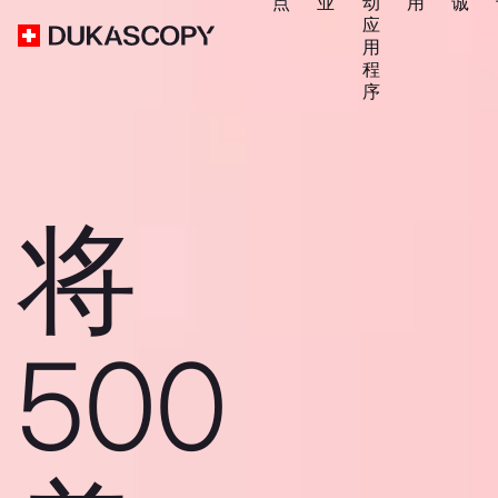
点
业
动
用
诚
应
用
程
序
将
500