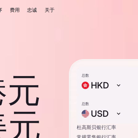
序
费用
忠诚
关于
港元
总数
HKD
总数
美元
USD
杜高斯贝银行汇率
常规零售银行汇率