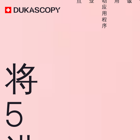
点
业
动
用
诚
应
用
程
序
将
5