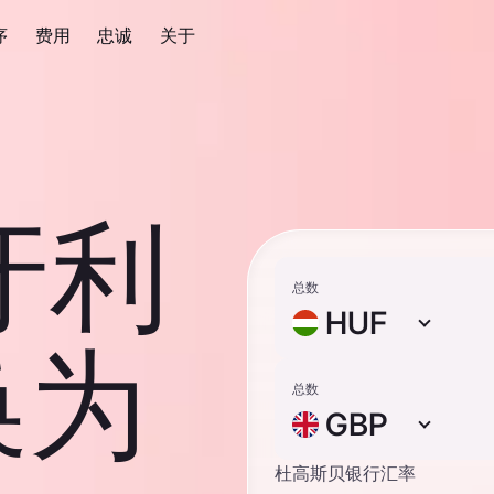
序
费用
忠诚
关于
匈牙利
总数
HUF
换为
总数
GBP
杜高斯贝银行汇率