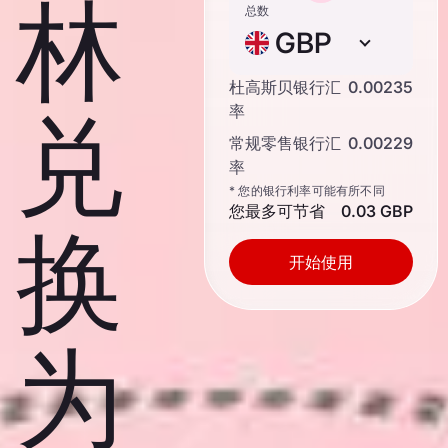
林
总数
GBP
杜高斯贝银行汇
0.00235
兑
率
常规零售银行汇
0.00229
率
* 您的银行利率可能有所不同
您最多可节省
0.03 GBP
换
开始使用
为