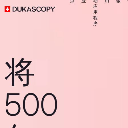
点
业
动
用
诚
应
用
程
序
将
500