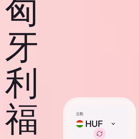
匈
牙
利
福
总数
HUF