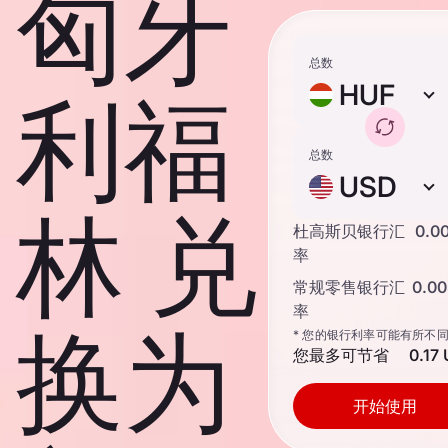
匈牙
总数
HUF
利福
总数
USD
林 兑
杜高斯贝银行汇
0.0
率
常规零售银行汇
0.0
率
换为
* 您的银行利率可能有所不
您最多可节省
0.17
开始使用