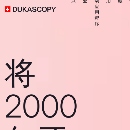
点
业
动
用
诚
应
用
程
序
将
2000