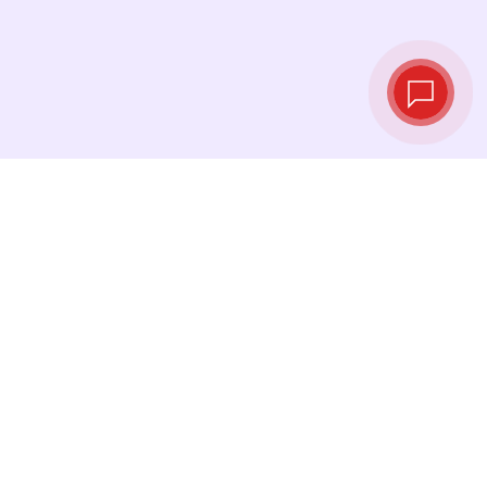
实时汇率
查看最新汇率，并在最佳时机进行兑换