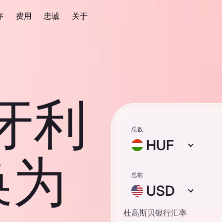
序
费用
忠诚
关于
匈牙利
总数
HUF
换为
总数
USD
杜高斯贝银行汇率