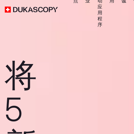
点
业
动
用
诚
应
用
程
序
将
5