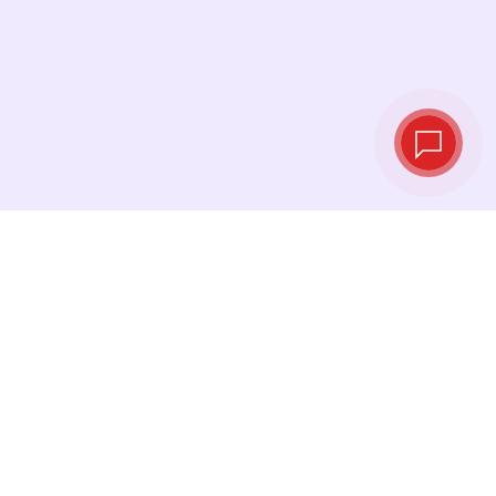
实时汇率
查看最新汇率，并在最佳时机进行兑换