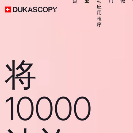
点
业
动
用
诚
应
用
程
序
将
10000