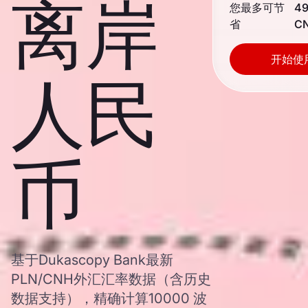
离岸
您最多可节
49
省
C
开始使
人民
币
基于Dukascopy Bank最新
PLN/CNH外汇汇率数据（含历史
数据支持），精确计算10000 波